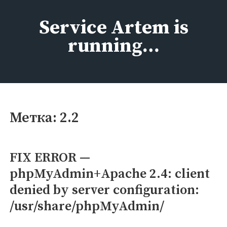
Перейти
к
Service Artem is
содержимому
running…
Метка:
2.2
FIX ERROR —
phpMyAdmin+Apache 2.4: client
denied by server configuration:
/usr/share/phpMyAdmin/