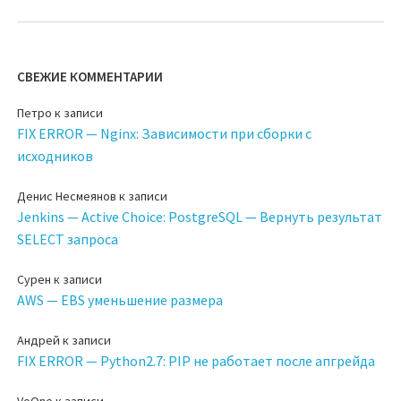
СВЕЖИЕ КОММЕНТАРИИ
Петро
к записи
FIX ERROR — Nginx: Зависимости при сборки с
исходников
Денис Несмеянов
к записи
Jenkins — Active Choice: PostgreSQL — Вернуть результат
SELECT запроса
Сурен
к записи
AWS — EBS уменьшение размера
Андрей
к записи
FIX ERROR — Python2.7: PIP не работает после апгрейда
VoOne
к записи