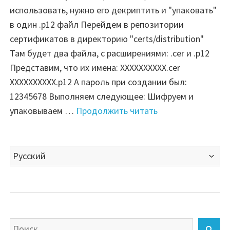
использовать, нужно его декриптить и "упаковать"
в один .p12 файл Перейдем в репозитории
сертификатов в директорию "certs/distribution"
Там будет два файла, с расширениями: .cer и .p12
Представим, что их имена: XXXXXXXXXX.cer
XXXXXXXXXX.p12 А пароль при создании был:
12345678 Выполняем следующее: Шифруем и
"Fastlane
упаковываем …
Продолжить читать
—
Decrypt
Выбрать
distribution
язык
certificate"
Искать
Най