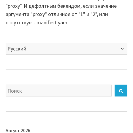
"proxy". И дефолтным бекендом, если значение
аргумента "proxy" отличное от "1" и "2", или
отсутствует. manifest.yaml
Выбрать
язык
Искать
Най
Август 2026