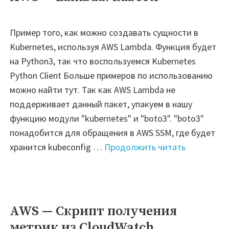
инстансов,
RDS
Пример того, как можно создавать сущности в
инстансов
Kubernetes, используя AWS Lambda. Функция будет
и
на Python3, так что воспользуемся Kubernetes
сдувания
Python Client Больше примеров по использованию
ASG
можно найти тут. Так как AWS Lambda не
во
поддерживает данный пакет, упакуем в нашу
всех
функцию модули "kubernetes" и "boto3". "boto3"
регионах"
понадобится для обращения в AWS SSM, где будет
"AWS
хранится kubeconfig …
Продолжить читать
—
Lambda:
kubectl"
AWS — Скрипт получения
метрик из CloudWatch