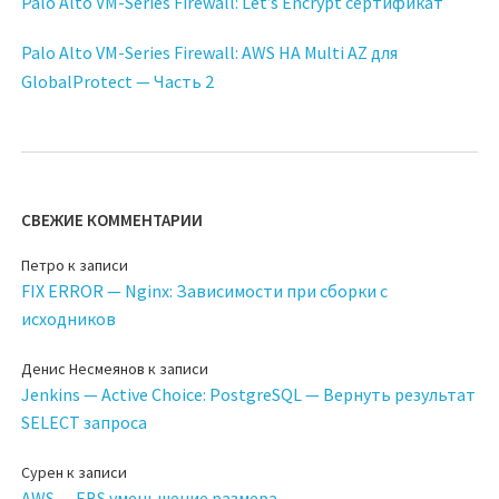
Palo Alto VM-Series Firewall: Let’s Encrypt сертификат
Palo Alto VM-Series Firewall: AWS HA Multi AZ для
GlobalProtect — Часть 2
СВЕЖИЕ КОММЕНТАРИИ
Петро
к записи
FIX ERROR — Nginx: Зависимости при сборки с
исходников
Денис Несмеянов
к записи
Jenkins — Active Choice: PostgreSQL — Вернуть результат
SELECT запроса
Сурен
к записи
AWS — EBS уменьшение размера