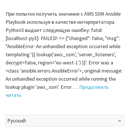
При попытке получить значение с AWS SSM Ansible
Playbook используя в качестве интерпретатора
Python3 выдает следующую ошибку: fatal:
[localhost-py3]: FAILED! => {"changed": false, "msg":
"AnsibleError: An unhandled exception occurred while
templating '{{ lookup('aws_ssm', 'server_listeners',
decrypt=false, region=’eu-west-1′) }}'. Error was a
<class 'ansible.errors.AnsibleError'>, original message:
An unhandled exception occurred while running the
lookup plugin 'aws_ssm'. Error …
Продолжить
"FIX
читать
ERROR
—
Выбрать
Ansible
язык
AWS