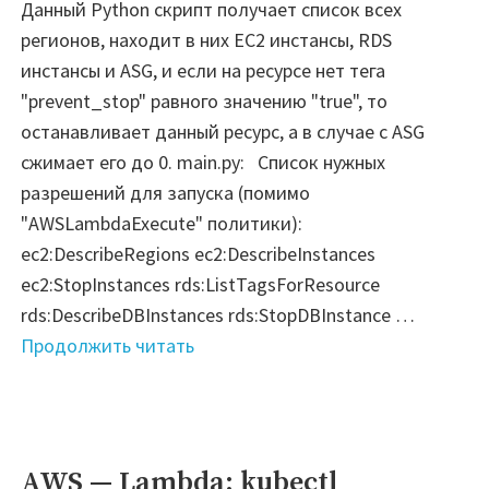
новых
Данный Python скрипт получает список всех
аккаунтов"
регионов, находит в них EC2 инстансы, RDS
инстансы и ASG, и если на ресурсе нет тега
"prevent_stop" равного значению "true", то
останавливает данный ресурс, а в случае с ASG
сжимает его до 0. main.py: Список нужных
разрешений для запуска (помимо
"AWSLambdaExecute" политики):
ec2:DescribeRegions ec2:DescribeInstances
ec2:StopInstances rds:ListTagsForResource
rds:DescribeDBInstances rds:StopDBInstance …
"Lambda
Продолжить читать
—
Для
остановки
EC2
AWS — Lambda: kubectl