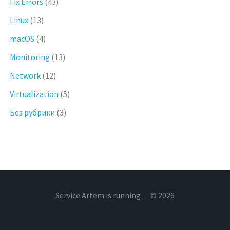
Fix Errors
(43)
Linux
(13)
macOS
(4)
Monitoring
(13)
Network
(12)
Virtualization
(5)
Без рубрики
(3)
Service Artem is running… © 2026