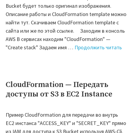
Bucket будет только оригинал изображения.
Описание работы и CloudFormation template можно
найти тут. Скачиваем CloudFormation template с
сайта или же по этой ссылке. Заходим в консоль
AWS В сервисах находим "CloudFormation" —
"AWS
"Create stack" Задаем имя …
Продолжить читать
—
реса
изоб
на
CloudFormation — Передать
лету
доступы от S3 в EC2 Instance
Пример CloudFormation для передачи во внутрь
EC2 инстанса "ACCESS_KEY" и "SECRET_KEY" прямо
из IAM для доступа к S3 Bucket используя AWS-Cli.