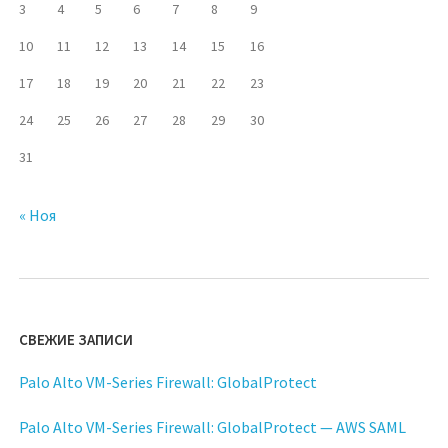
3
4
5
6
7
8
9
10
11
12
13
14
15
16
17
18
19
20
21
22
23
24
25
26
27
28
29
30
31
« Ноя
СВЕЖИЕ ЗАПИСИ
Palo Alto VM-Series Firewall: GlobalProtect
Palo Alto VM-Series Firewall: GlobalProtect — AWS SAML