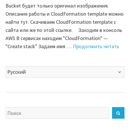
Bucket будет только оригинал изображения.
Описание работы и CloudFormation template можно
найти тут. Скачиваем CloudFormation template с
сайта или же по этой ссылке. Заходим в консоль
AWS В сервисах находим "CloudFormation" —
"AWS
"Create stack" Задаем имя …
Продолжить читать
—
реса
Выбрать
изоб
язык
на
лету
Искать
Най