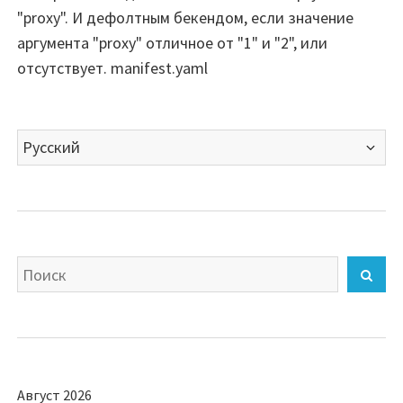
"proxy". И дефолтным бекендом, если значение
аргумента "proxy" отличное от "1" и "2", или
отсутствует. manifest.yaml
Выбрать
язык
Искать
Най
Август 2026