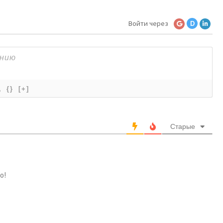
Войти через
D
{}
[+]
Старые
о!