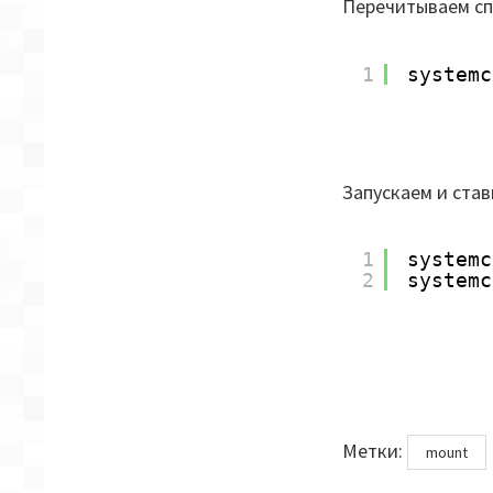
Перечитываем сп
1
systemc
Запускаем и став
1
systemc
2
systemc
Метки
Метки:
mount