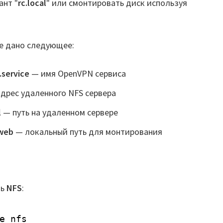
ант "
rc.local
" или смонтировать диск используя
е дано следующее:
service
— имя OpenVPN сервиса
дрес удаленного NFS сервера
l
— путь на удаленном сервере
web
— локальный путь для монтирования
ль
NFS
:
e nfs