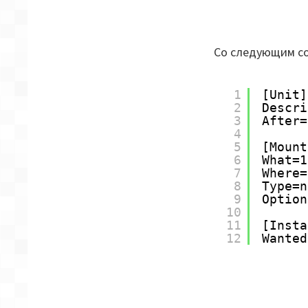
Со следующим с
1
[Unit]
2
Descri
3
After=
4
5
[Mount
6
What=1
7
Where=
8
Type=n
9
Option
10
11
[Insta
12
Wanted