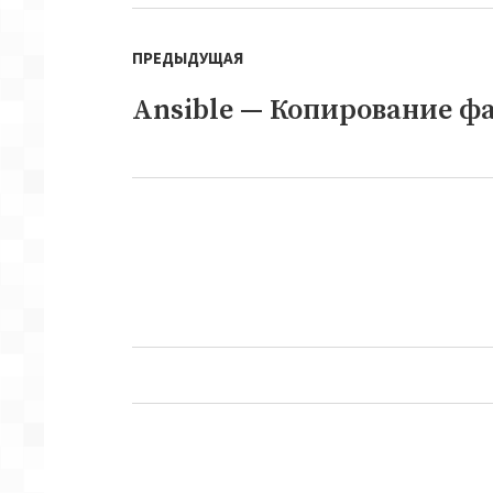
Навигация
ПРЕДЫДУЩАЯ
по
записям
Ansible — Копирование фа
Предыдущая
запись:
Следующая
запись: