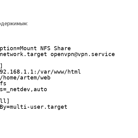
одержимым:
ption=Mount NFS Share
network.target openvpn@vpn.service
]
92.168.1.1:
/var/www/html
/home/artem/web
fs
s=_netdev,auto
ll]
By=multi-user.target