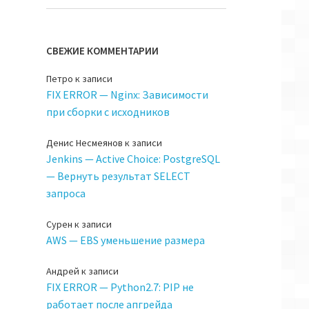
СВЕЖИЕ КОММЕНТАРИИ
Петро
к записи
FIX ERROR — Nginx: Зависимости
при сборки с исходников
Денис Несмеянов
к записи
Jenkins — Active Choice: PostgreSQL
— Вернуть результат SELECT
запроса
Сурен
к записи
AWS — EBS уменьшение размера
Андрей
к записи
FIX ERROR — Python2.7: PIP не
работает после апгрейда