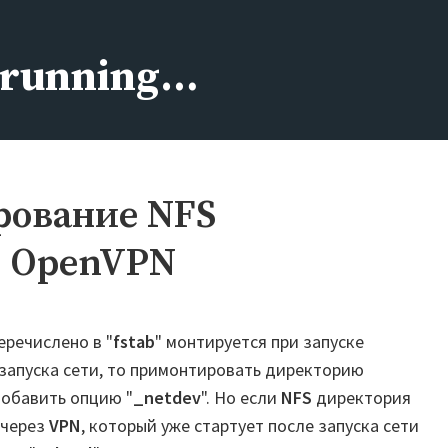
s running…
рование NFS
з OpenVPN
еречислено в "
fstab
" монтируется при запуске
 запуска сети, то примонтировать директорию
добавить опцию "
_netdev
". Но если
NFS
директория
 через
VPN
, который уже стартует после запуска сети