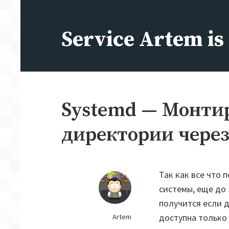
Перейти
к
Service Artem i
содержимому
Systemd — Монти
директории чере
Так как все что п
системы, еще до
получится если 
доступна только
Artem