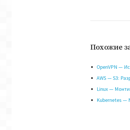
Похожие з
OpenVPN — Ис
AWS — S3: Раз
Linux — Монти
Kubernetes — N