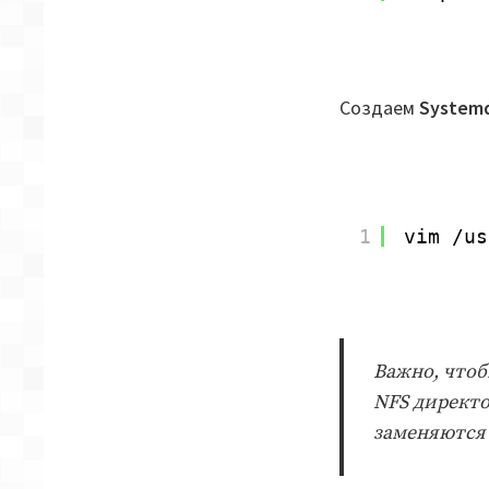
Создаем
Systemd
1
vim 
/us
Важно, чтоб
NFS директо
заменяются 