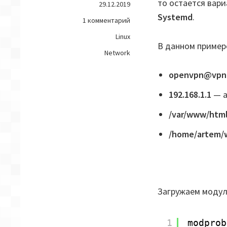
то остается вари
29.12.2019
Systemd
.
on
1 комментарий
Systemd
Linux
—
В данном пример
Network
Монтирование
NFS
openvpn@vpn.
директории
через
192.168.1.1
— а
OpenVPN
/var/www/htm
/home/artem/
Загружаем моду
1
modprob