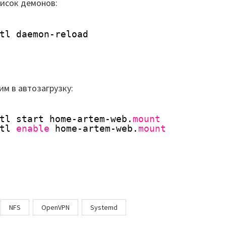
исок демонов:
tl daemon-reload
им в автозагрузку:
tl start home-artem-web.
mount
tl 
enable
home-artem-web.
mount
NFS
OpenVPN
Systemd