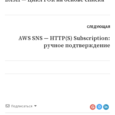
переменной
запись:
СЛЕДУЮЩАЯ
AWS SNS — HTTP(S) Subscription:
Следующая
ручное подтверждение
запись:
Подписаться
D