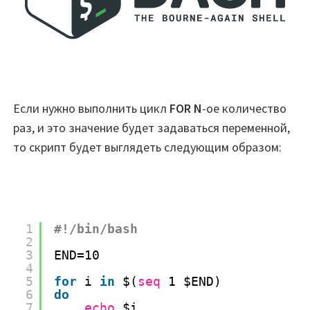
Если нужно выполнить цикл
FOR
N
-ое количество
раз, и это значение будет задаваться переменной,
то скрипт будет выглядеть следующим образом:
1
#!/bin/bash
2
3
END=10
4
5
for
i 
in
$(
seq
1 $END)
6
do
7
echo
$i