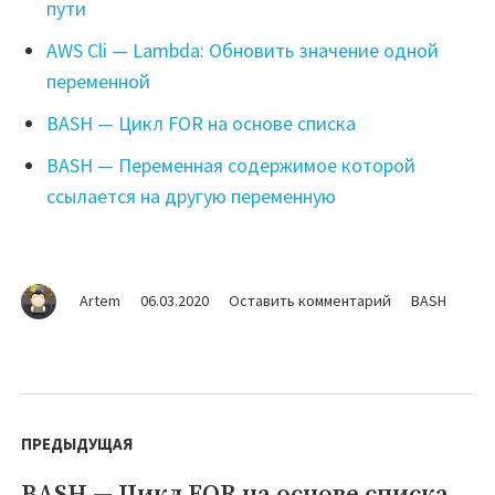
пути
AWS Cli — Lambda: Обновить значение одной
переменной
BASH — Цикл FOR на основе списка
BASH — Переменная содержимое которой
ссылается на другую переменную
на
Artem
06.03.2020
Оставить комментарий
BASH
BASH
—
Цикл
FOR
Навигация
с
по
ПРЕДЫДУЩАЯ
диапазоном
на
записям
BASH — Цикл FOR на основе списка
Предыдущая
основе