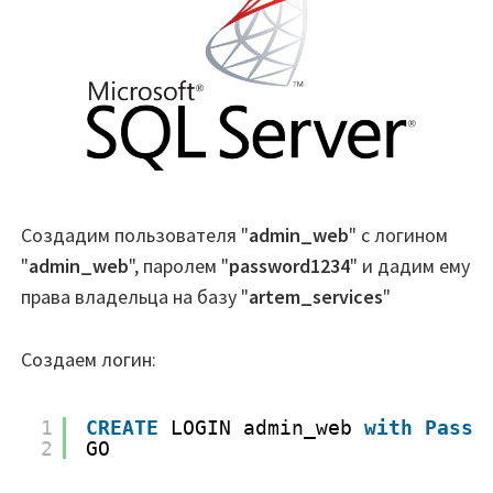
Создадим пользователя "
admin_web
" с логином
"
admin_web
", паролем "
password1234
" и дадим ему
права владельца на базу "
artem_services
"
Создаем логин:
1
CREATE
LOGIN admin_web 
with
Passw
2
GO