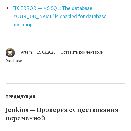
FIX ERROR — MS SQL: The database
'YOUR_DB_NAME' is enabled for database
mirroring.
на
Artem
19.03.2020
Оставить комментарий
MS
Database
SQL
—
Создание
пользователя
Навигация
с
по
ПРЕДЫДУЩАЯ
полными
правами
записям
Jenkins — Проверка существования
Предыдущая
к
базе
переменной
запись: