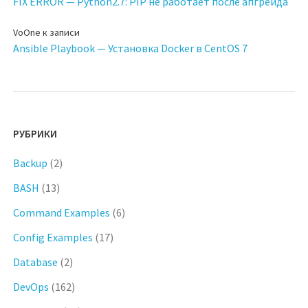
FIX ERROR — Python2.7: PIP не работает после апгрейда
VoOne
к записи
Ansible Playbook — Установка Docker в CentOS 7
РУБРИКИ
Backup
(2)
BASH
(13)
Command Examples
(6)
Config Examples
(17)
Database
(2)
DevOps
(162)