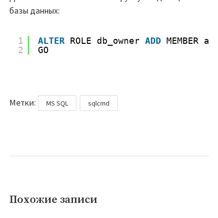
базы данных:
1
ALTER
ROLE db_owner 
ADD
MEMBER ad
2
GO
Метки
Метки:
MS SQL
sqlcmd
Похожие записи