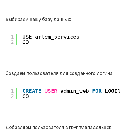
Выбираем нашу базу данных:
1
USE artem_services;
2
GO
Создаем пользователя для созданного логина:
1
CREATE
USER
admin_web 
FOR
LOGIN a
2
GO
Добавляем пользователя в группу владельцев