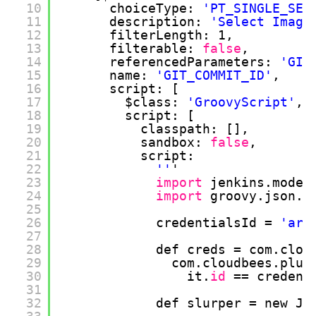
10
choiceType: 
'PT_SINGLE_SEL
11
description: 
'Select Image
12
filterLength: 1,
13
filterable: 
false
,
14
referencedParameters: 
'GIT
15
name: 
'GIT_COMMIT_ID'
, 
16
script: [
17
$class: 
'GroovyScript'
, 
18
script: [
19
classpath: [], 
20
sandbox: 
false
, 
21
script: 
22
''
'
23
import
jenkins.model
24
import
groovy.json.J
25
26
credentialsId = 
'art
27
28
def creds = com.clou
29
com.cloudbees.plug
30
it.
id
== credent
31
32
def slurper = new Js