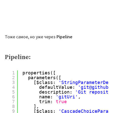
Тоже самое, но уже через
Pipeline
Pipeline:
1
properties([
2
parameters([
3
[$class: 
'StringParameterDef
4
defaultValue: 
'git@github.
5
description: 
'Git reposito
6
name: 
'gitUri'
,
7
trim: 
true
8
],
9
[$class: 
'CascadeChoiceParam