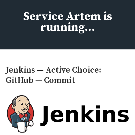
Перейти
к
Service Artem is
содержимому
running…
Jenkins — Active Choice:
GitHub — Commit