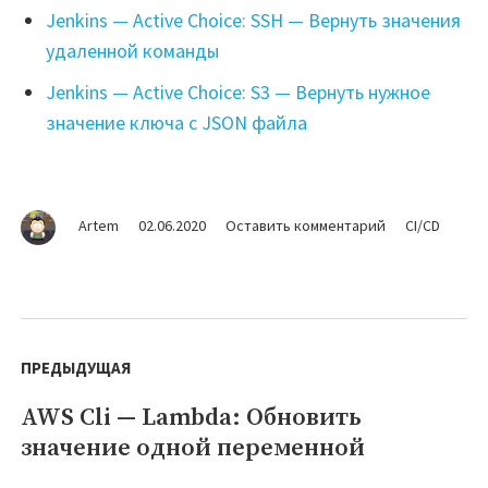
Jenkins — Active Choice: SSH — Вернуть значения
удаленной команды
Jenkins — Active Choice: S3 — Вернуть нужное
значение ключа с JSON файла
на
Artem
02.06.2020
Оставить комментарий
CI/CD
Jenkins
—
Active
Choice:
Навигация
GitHub
по
ПРЕДЫДУЩАЯ
—
Commit
записям
AWS Cli — Lambda: Обновить
Предыдущая
значение одной переменной
запись: