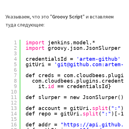
Указываем, что это "
Groovy Script
" и вставляем
туда следующее:
1
import
jenkins.model.*
2
import
groovy.json.JsonSlurper
3
4
credentialsId = 
'artem-github'
5
gitUri = 
'git@github.com:artem-g
6
7
def creds = com.cloudbees.plugin
8
com.cloudbees.plugins.credenti
9
it.
id
== credentialsId}
10
11
def slurper = new JsonSlurper()
12
13
def account = gitUri.
split
(
":"
)[
14
def repo = gitUri.
split
(
":"
)[-1]
15
16
def addr = 
"
https://api.github.c