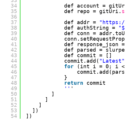
33
34
def account = gitUri
35
def repo = gitUri.
sp
36
37
def addr = 
"
https://
38
def authString = 
"${
39
def conn = addr.toUR
40
conn.setRequestPrope
41
def response_json = 
42
def parsed = slurper
43
def commit = []
44
commit.add(
"Latest"
)
45
for
(int i = 0; i < 
46
commit.add(parse
47
}
48
return
commit
49
''
'
50
]
51
]
52
]
53
])
54
])