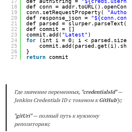
17
def authString = 
"${creds.userna
18
def conn = addr.toURL().openConn
19
conn.setRequestProperty( 
"Author
20
def response_json = 
"${conn.cont
21
def parsed = slurper.parseText(r
22
def commit = []
23
commit.add(
"Latest"
)
24
for
(int i = 0; i < parsed.size(
25
commit.add(parsed.get(i).sha
26
}
27
return
commit
Где значение переменных, "
credentialsId
" —
Jenkins Credentials ID с токеном к
GitHub
'у;
"
gitUri
" — полный путь к нужному
репозиторию;