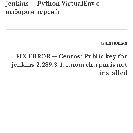
записям
Jenkins — Python VirtualEnv с
Предыдущая
symbolic
link
выбором версий
запись:
to
/run/resolvconf
СЛЕДУЮЩАЯ
FIX ERROR — Centos: Public key for
Следующая
jenkins-2.289.3-1.1.noarch.rpm is not
запись:
installed