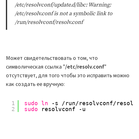
/etc/resolvconf/update.d/libc: Warning:
/etc/resolv.conf is not a symbolic link to
/run/resolvconf/resolv.conf
Может свидетельствовать о том, что
символическая ссылка "
/etc/resolv.conf
"
отсутствует, для того чтобы это исправить можно
как создать ее вручную:
1
sudo
ln
-s 
/run/resolvconf/resolv
2
sudo
resolvconf -u