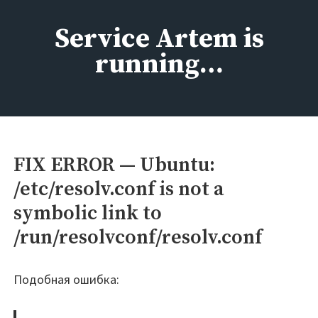
Перейти
к
Service Artem is
содержимому
running…
FIX ERROR — Ubuntu:
/etc/resolv.conf is not a
symbolic link to
/run/resolvconf/resolv.conf
Подобная ошибка: