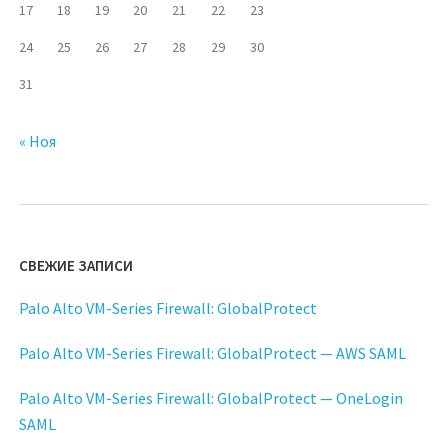
17
18
19
20
21
22
23
24
25
26
27
28
29
30
31
« Ноя
СВЕЖИЕ ЗАПИСИ
Palo Alto VM-Series Firewall: GlobalProtect
Palo Alto VM-Series Firewall: GlobalProtect — AWS SAML
Palo Alto VM-Series Firewall: GlobalProtect — OneLogin
SAML