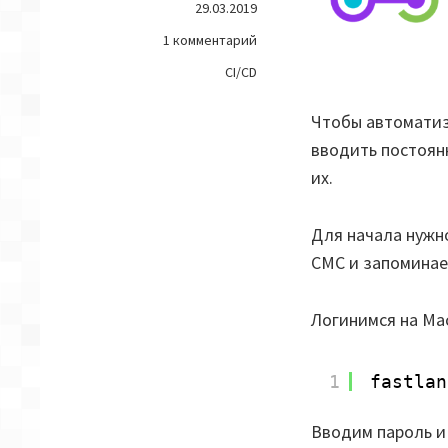
29.03.2019
on
1 комментарий
Fastlane
CI/CD
—
Two-
Чтобы автомати
Factor
вводить постоянн
Authentication
Apple
их.
Developer
Для начала нужн
СМС и запоминае
Логинимся на Ma
1
fastlan
Вводим пароль и