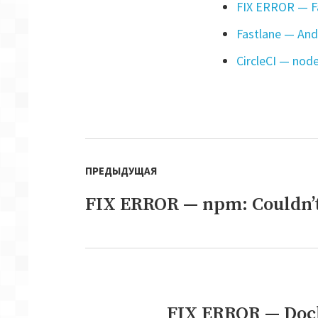
FIX ERROR — Fa
Fastlane — And
CircleCI — nod
Навигация
ПРЕДЫДУЩАЯ
по
записям
FIX ERROR — npm: Couldn’t
Предыдущая
запись:
FIX ERROR — Dock
Следующая