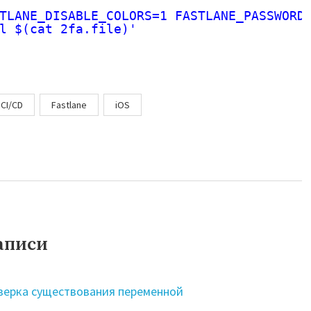
TLANE_DISABLE_COLORS=1 FASTLANE_PASSWORD
l $(cat 2fa.file)'
CI/CD
Fastlane
iOS
аписи
верка существования переменной