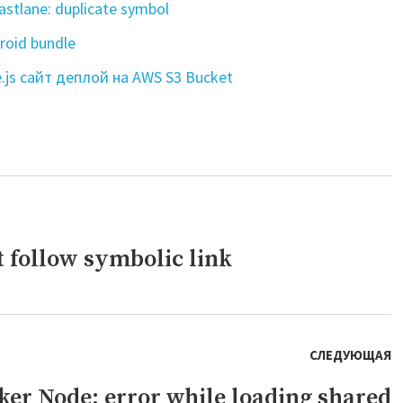
stlane: duplicate symbol
roid bundle
e.js сайт деплой на AWS S3 Bucket
 follow symbolic link
СЛЕДУЮЩАЯ
er Node: error while loading shared