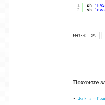
1
sh 
'FAS
2
sh 
'eva
Метки
Метки:
2FA
Похожие з
Jenkins — Про