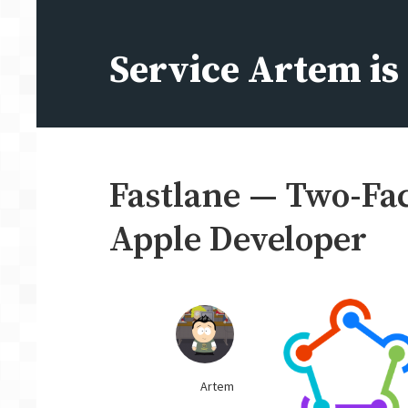
Перейти
к
Service Artem i
содержимому
Fastlane — Two-Fa
Apple Developer
Artem