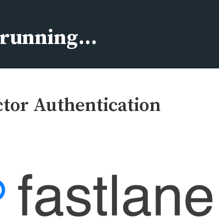
s running…
ctor Authentication