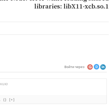
libraries: libX11-xcb.so.1
Войти через
D
{}
[+]