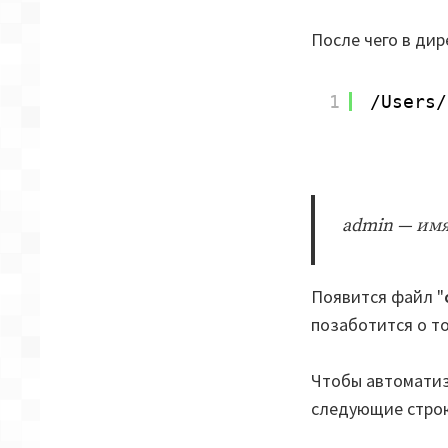
После чего в дир
1
/Users/
admin — имя
Появится файл "
позаботится о то
Чтобы автоматиз
следующие стро