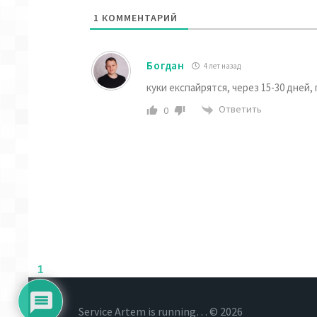
1
КОММЕНТАРИЙ
Богдан
4 лет назад
куки експайрятся, через 15-30 дней
Ответить
0
1
Service Artem is running… © 2026