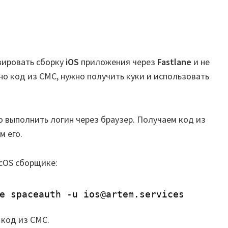
зировать сборку
iOS
приложения через
Fastlane
и не
о код из СМС, нужно получить куки и использовать
о выполнить логин через браузер. Получаем код из
м его.
cOS сборщике:
e spaceauth -u ios@artem.services
 код из СМС.