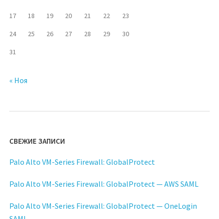
17
18
19
20
21
22
23
24
25
26
27
28
29
30
31
« Ноя
СВЕЖИЕ ЗАПИСИ
Palo Alto VM-Series Firewall: GlobalProtect
Palo Alto VM-Series Firewall: GlobalProtect — AWS SAML
Palo Alto VM-Series Firewall: GlobalProtect — OneLogin
SAML