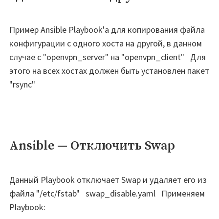
AnsibleError:
An
unhandled
Пример Ansible Playbook'а для копирования файла
exception
конфигурации с одного хоста на другой, в данном
occurred
случае с "openvpn_server" на "openvpn_client" Для
while
этого на всех хостах должен быть установлен пакет
templating"
"rsync"
Ansible — Отключить Swap
Данный Playbook отключает Swap и удаляет его из
файла "/etc/fstab" swap_disable.yaml Применяем
Playbook: