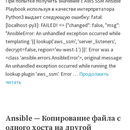
При попытке получить значение с AWS SSM Ansible
Playbook используя в качестве интерпретатора
Python3 выдает следующую ошибку: fatal:
[localhost-py3]: FAILED! => {"changed": false, "msg":
"AnsibleError: An unhandled exception occurred while
templating '{{ lookup('aws_ssm', 'server_listeners',
decrypt=false, region=’eu-west-1′) }}'. Error was a
<class 'ansible.errors.AnsibleError'>, original message:
An unhandled exception occurred while running the
lookup plugin 'aws_ssm'. Error …
Продолжить
"FIX
читать
ERROR
—
Ansible
AWS
Ansible — Копирование файла с
SSM:
одного хоста на другой