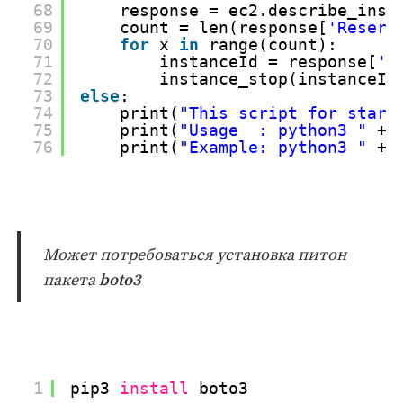
68
response = ec2.describe_inst
69
count = len(response[
'Reserv
70
for
x 
in
range(count):
71
instanceId = response[
'R
72
instance_stop(instanceId
73
else
:
74
print(
"This script for start
75
print(
"Usage  : python3 "
+ 
76
print(
"Example: python3 "
+ 
Может потребоваться установка питон
пакета
boto3
1
pip3 
install
boto3 