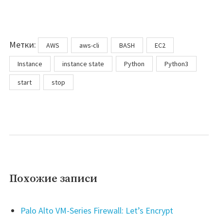
Метки
Метки:
AWS
aws-cli
BASH
EC2
Instance
instance state
Python
Python3
start
stop
Похожие записи
Palo Alto VM-Series Firewall: Let’s Encrypt