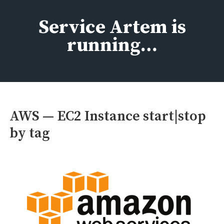
Перейти
к
Service Artem is
содержимому
running…
AWS — EC2 Instance start|stop
by tag