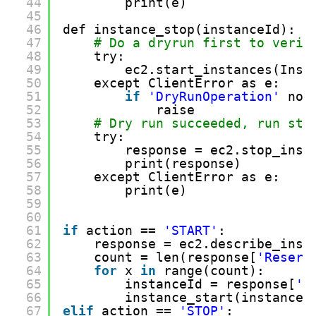
44
print(e)
45
46
def instance_stop(instanceId):
47
# Do a dryrun first to verif
48
try:
49
ec2.start_instances(Inst
50
except ClientError as e:
51
if
'DryRunOperation'
not
52
raise
53
# Dry run succeeded, run sta
54
try:
55
response = ec2.stop_inst
56
print(response)
57
except ClientError as e:
58
print(e)
59
60
61
if
action == 
'START'
:
62
response = ec2.describe_inst
63
count = len(response[
'Reserv
64
for
x 
in
range(count):
65
instanceId = response[
'R
66
instance_start(instanceI
67
elif
action == 
'STOP'
: