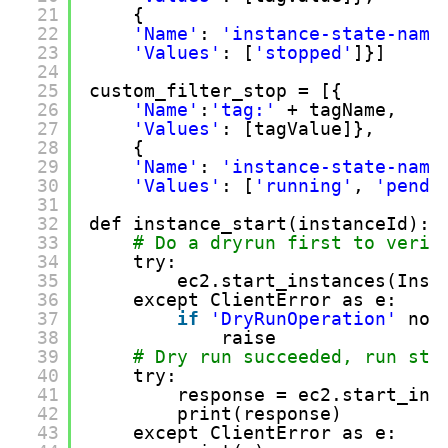
21
{
22
'Name'
: 
'instance-state-name
23
'Values'
: [
'stopped'
]}]
24
25
custom_filter_stop = [{
26
'Name'
:
'tag:'
+ tagName, 
27
'Values'
: [tagValue]},
28
{
29
'Name'
: 
'instance-state-name
30
'Values'
: [
'running'
, 
'pendi
31
32
def instance_start(instanceId):
33
# Do a dryrun first to verif
34
try:
35
ec2.start_instances(Inst
36
except ClientError as e:
37
if
'DryRunOperation'
not
38
raise
39
# Dry run succeeded, run sta
40
try:
41
response = ec2.start_ins
42
print(response)
43
except ClientError as e: