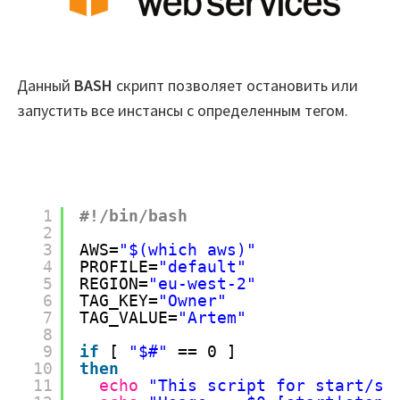
Данный
BASH
скрипт позволяет остановить или
запустить все инстансы с определенным тегом.
1
#!/bin/bash
2
3
AWS=
"$(which aws)"
4
PROFILE=
"default"
5
REGION=
"eu-west-2"
6
TAG_KEY=
"Owner"
7
TAG_VALUE=
"Artem"
8
9
if
[ 
"$#"
== 0 ]
10
then
11
echo
"This script for start/st