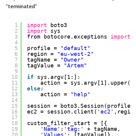
"
terminated
"
1
import
boto3
2
import
sys
3
from botocore.exceptions 
import
4
5
profile = 
"default"
6
region = 
"eu-west-2"
7
tagName = 
"Owner"
8
tagValue = 
"Artem"
9
10
if
sys.argv[1:]:
11
action = sys.argv[1].upper()
12
else
:
13
action = 
"help"
14
15
session = boto3.Session(profile_
16
ec2 = session.client(
'ec2'
,regio
17
18
custom_filter_start = [{
19
'Name'
:
'tag:'
+ tagName, 
20
'Values'
: [tagValue]},