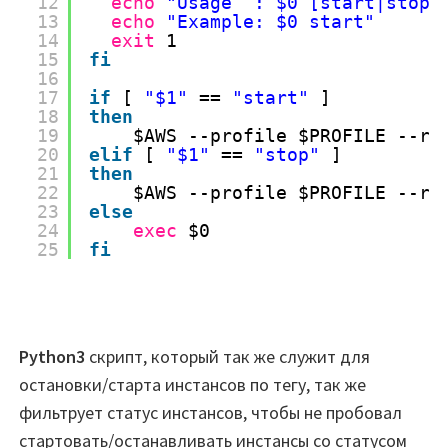
12
echo
"Usage  : $0 [start|stop]
13
echo
"Example: $0 start"
14
exit
1
15
fi
16
17
if
[ 
"$1"
== 
"start"
]
18
then
19
$AWS --profile $PROFILE --re
20
elif
[ 
"$1"
== 
"stop"
]
21
then
22
$AWS --profile $PROFILE --re
23
else
24
exec
$0
25
fi
Python3
скрипт, который так же служит для
остановки/старта инстансов по тегу, так же
фильтрует статус инстансов, чтобы не пробовал
стартовать/останавливать инстансы со статусом