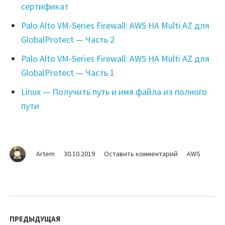
сертификат
Palo Alto VM-Series Firewall: AWS HA Multi AZ для
GlobalProtect — Часть 2
Palo Alto VM-Series Firewall: AWS HA Multi AZ для
GlobalProtect — Часть 1
Linux — Получить путь и имя файла из полного
пути
на
Artem
30.10.2019
Оставить комментарий
AWS
AWS
—
EC2
Instance
Навигация
start|stop
по
ПРЕДЫДУЩАЯ
by