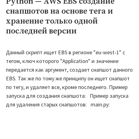
Python — AWS EBS создание
доступ
снапшотов на основе тега и
к
хранение только одной
объектам
последней версии
через
VPN"
Данный скрипт ищет EBS в регионе "eu-west-1" с
тегом, ключ которого "Application" и значение
передается как аргумент, создает снапшот данного
EBS. Так же по тому же принципу он ищет снапшот
по тегу, и удаляет все, кроме последнего. Пример
запуска для создания снапшота: Пример запуска
для удаления старых снапшотов: main.py: