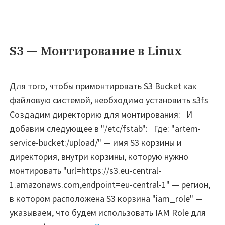
Al
VM
Se
Fi
S3 — Монтирование в Linux
A
H
Для того, чтобы примонтировать S3 Bucket как
Mu
файловую системой, необходимо установить s3fs
AZ
Создадим директорию для монтирования: И
дл
добавим следующее в "/etc/fstab": Где: "artem-
Gl
service-bucket:/upload/" — имя S3 корзины и
—
директория, внутри корзины, которую нужно
Ча
монтировать "url=https://s3.eu-central-
1"
1.amazonaws.com,endpoint=eu-central-1" — регион,
в котором расположена S3 корзина "iam_role" —
указываем, что будем использовать IAM Role для