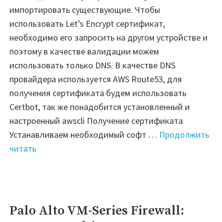
импортировать существующие. Чтобы
использовать Let’s Encrypt сертификат,
необходимо его запросить на другом устройстве и
поэтому в качестве валидации можем
использовать только DNS. В качестве DNS
провайдера используется AWS Route53, для
получения сертификата будем использовать
Certbot, так же понадобится установленный и
настроенный awscli Получение сертификата
Устанавливаем необходимый софт …
Продолжить
"Palo
читать
Alto
VM-
Series
Firewall:
Palo Alto VM-Series Firewall:
Let’s