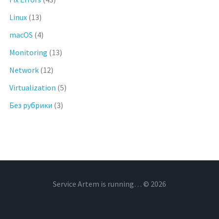
Linux
(13)
macOS
(4)
Monitoring
(13)
Network
(12)
Virtualization
(5)
Без рубрики
(3)
Service Artem is running… © 2026