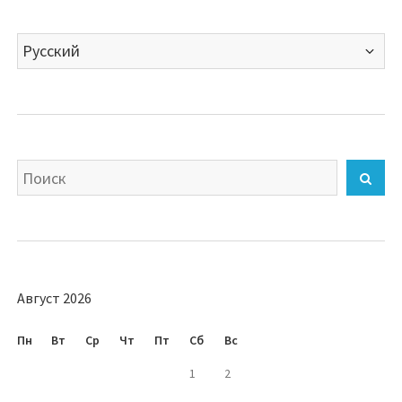
записям
Далее
Выбрать
язык
Искать
Най
Август 2026
Пн
Вт
Ср
Чт
Пт
Сб
Вс
1
2