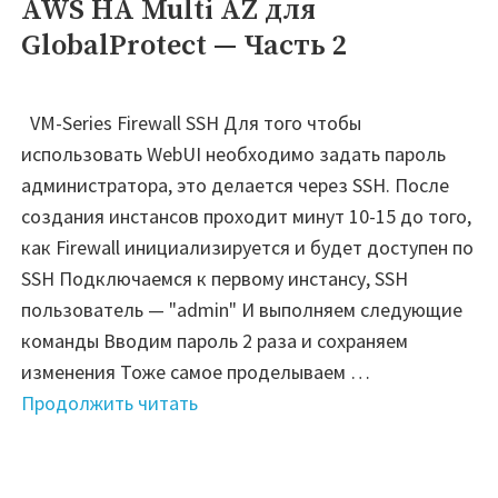
AWS HA Multi AZ для
Encrypt
GlobalProtect — Часть 2
сертификат"
VM-Series Firewall SSH Для того чтобы
использовать WebUI необходимо задать пароль
администратора, это делается через SSH. После
создания инстансов проходит минут 10-15 до того,
как Firewall инициализируется и будет доступен по
SSH Подключаемся к первому инстансу, SSH
пользователь — "admin" И выполняем следующие
команды Вводим пароль 2 раза и сохраняем
изменения Тоже самое проделываем …
"Palo
Продолжить читать
Alto
VM-
Series