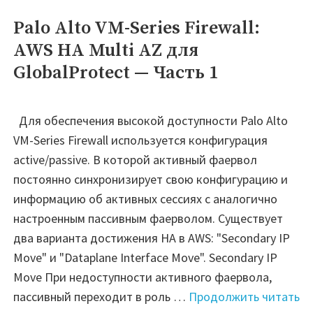
Firewall:
Palo Alto VM-Series Firewall:
AWS
AWS HA Multi AZ для
HA
GlobalProtect — Часть 1
Multi
AZ
для
Для обеспечения высокой доступности Palo Alto
GlobalProtect
VM-Series Firewall используется конфигурация
—
active/passive. В которой активный фаервол
Часть
постоянно синхронизирует свою конфигурацию и
2"
информацию об активных сессиях с аналогично
настроенным пассивным фаерволом. Существует
два варианта достижения HA в AWS: "Secondary IP
Move" и "Dataplane Interface Move". Secondary IP
Move При недоступности активного фаервола,
"P
пассивный переходит в роль …
Продолжить читать