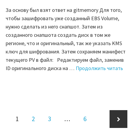
За основу был взят ответ на gitmemory Для того,
чтобы зашифровать уже созданный EBS Volume,
нужно сделать из него снапшот. Затем из
созданного снапшота создать диск в том же
регионе, что и оригинальный, так же указать KMS
ключ для шифрования. Затем сохраняем манифест
текущего PV в файл: Редактируем файл, заменив
"EK
ID оригинального диска на …
Продолжить читать
—
Заш
тек
PV
(EBS
Навигация
Страница
Страница
Страница
Страница
Volu
1
2
3
…
6
по