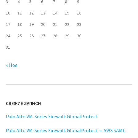
3
4
5
6
7
8
9
10
11
12
13
14
15
16
17
18
19
20
21
22
23
24
25
26
27
28
29
30
31
« Ноя
СВЕЖИЕ ЗАПИСИ
Palo Alto VM-Series Firewall: GlobalProtect
Palo Alto VM-Series Firewall: GlobalProtect — AWS SAML