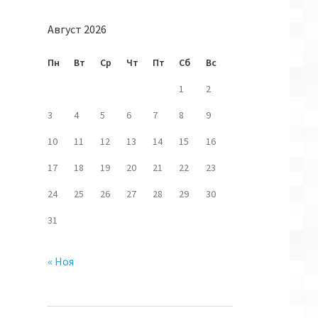
Август 2026
Пн
Вт
Ср
Чт
Пт
Сб
Вс
1
2
3
4
5
6
7
8
9
10
11
12
13
14
15
16
17
18
19
20
21
22
23
er" {
24
25
26
27
28
29
30
S"
31
admin-user" {
ds-admin-user.id
« Ноя
ta.aws_secretsmanager_secret_version.rds-
ta.aws_secretsmanager_secret_version.rds-