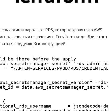
чь логин и пароль от RDS, которые хранятся в AWS
 использовать их значения в Terraform коде. Для этого
ваться следующей конструкцией:
ld be there before the apply
aws_secretsmanager_secret" "rds-admin-us
  = "/ARTEM-SERVICES/PROD/RDS/CREDENTIAL
aws_secretsmanager_secret_version" "rds-
et_id = data.aws_secretsmanager_secret.r
 {
tional_rds_username      = jsondecode(da
tional_rds_user_password = jsondecode(da