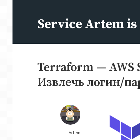
Перейти
к
Service Artem i
содержимому
Terraform — AWS S
Извлечь логин/па
Artem