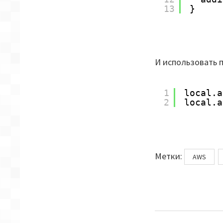
13
}
И использовать 
1
local.a
2
local.a
Метки
Метки:
AWS