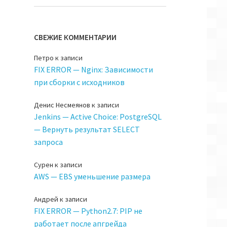
СВЕЖИЕ КОММЕНТАРИИ
Петро
к записи
FIX ERROR — Nginx: Зависимости
при сборки с исходников
Денис Несмеянов
к записи
Jenkins — Active Choice: PostgreSQL
— Вернуть результат SELECT
запроса
Сурен
к записи
AWS — EBS уменьшение размера
Андрей
к записи
FIX ERROR — Python2.7: PIP не
работает после апгрейда