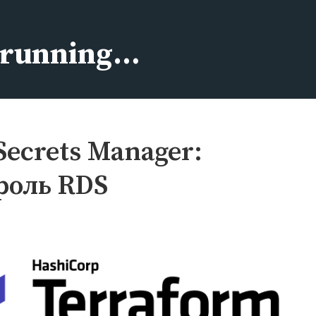
s running…
ecrets Manager:
роль RDS