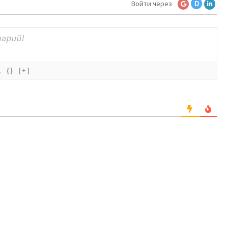
Войти через
D
{}
[+]