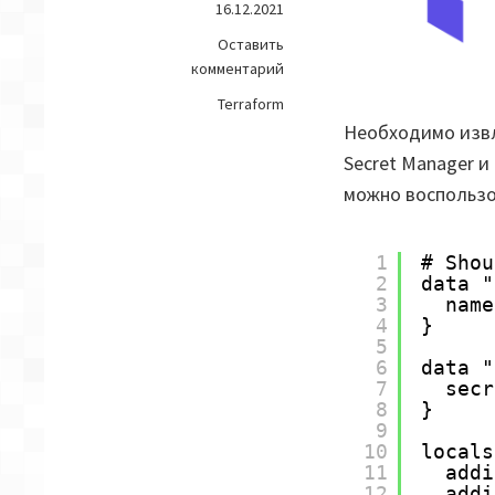
16.12.2021
Оставить
на
комментарий
Terraform
Terraform
—
Необходимо извле
AWS
Secret Manager и
Secrets
Manager:
можно воспользо
Извлечь
логин/
1
# Shou
пароль
2
data "
RDS
3
name
4
}
5
6
data "
7
secr
8
}
9
10
locals
11
addi
12
addi