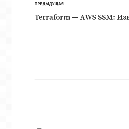
ПРЕДЫДУЩАЯ
по
записям
Terraform — AWS SSM: Из
Предыдущая
запись:
Следующая
запись: