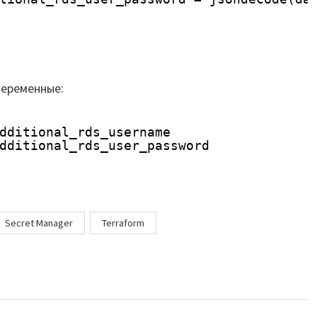
переменные:
dditional_rds_username
dditional_rds_user_password
Secret Manager
Terraform