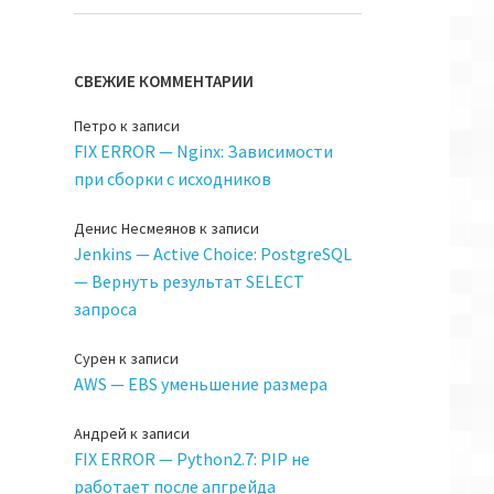
СВЕЖИЕ КОММЕНТАРИИ
Петро
к записи
FIX ERROR — Nginx: Зависимости
при сборки с исходников
Денис Несмеянов
к записи
Jenkins — Active Choice: PostgreSQL
— Вернуть результат SELECT
запроса
Сурен
к записи
AWS — EBS уменьшение размера
Андрей
к записи
FIX ERROR — Python2.7: PIP не
работает после апгрейда