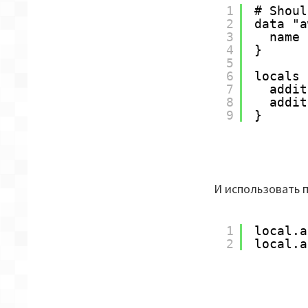
1
# Shoul
2
data "a
3
name 
4
}
5
6
locals 
7
addit
8
addit
9
}
И использовать 
1
local.a
2
local.a