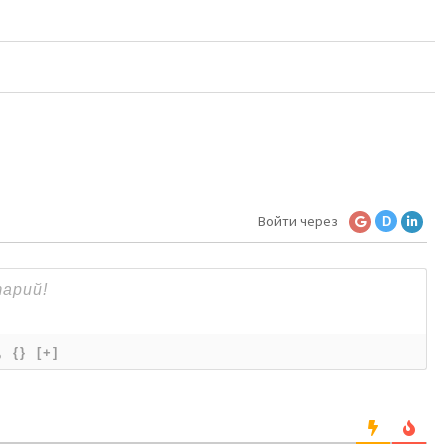
Войти через
D
{}
[+]