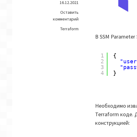
16.12.2021
Оставить
на
комментарий
Terraform
Terraform
—
В SSM Parameter
AWS
SSM:
Извлечь
1
{
содержимое
2
"user
3
"pass
4
}
Необходимо извле
Terraform коде.
конструкцией: