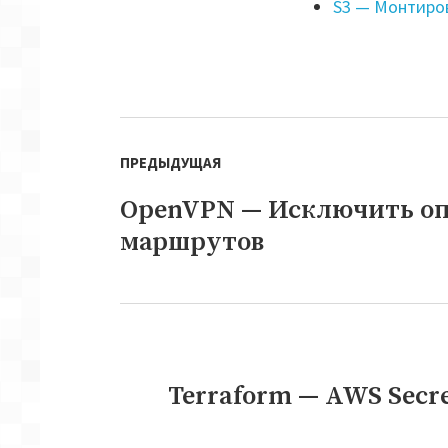
S3 — Монтиров
Навигация
ПРЕДЫДУЩАЯ
по
записям
OpenVPN — Исключить опр
Предыдущая
запись:
маршрутов
Terraform — AWS Secr
Следующая
запись: