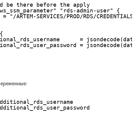
d be there before the apply
ws_ssm_parameter" "rds-admin-user" {
 = "/ARTEM-SERVICES/PROD/RDS/CREDENTIALS
{
ional_rds_username      = jsondecode(dat
ional_rds_user_password = jsondecode(dat
переменные:
dditional_rds_username
dditional_rds_user_password