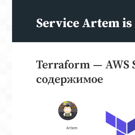
Перейти
к
Service Artem i
содержимому
Terraform — AWS 
содержимое
Artem