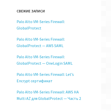
СВЕЖИЕ ЗАПИСИ
"
Palo Alto VM-Series Firewall:
GlobalProtect
a.aws_ssm_parameter.rds-admin-user.value)
a.aws_ssm_parameter.rds-admin-user.value)
Palo Alto VM-Series Firewall:
GlobalProtect — AWS SAML
Palo Alto VM-Series Firewall:
GlobalProtect — OneLogin SAML
Palo Alto VM-Series Firewall: Let’s
Encrypt сертификат
Palo Alto VM-Series Firewall: AWS HA
Multi AZ для GlobalProtect — Часть 2