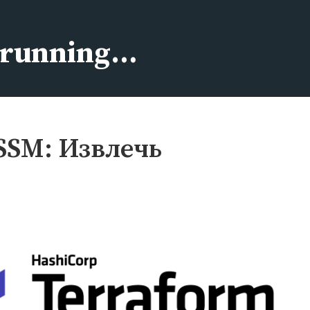
s running…
SSM: Извлечь