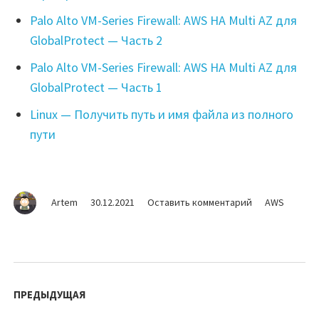
Palo Alto VM-Series Firewall: AWS HA Multi AZ для
GlobalProtect — Часть 2
Palo Alto VM-Series Firewall: AWS HA Multi AZ для
GlobalProtect — Часть 1
Linux — Получить путь и имя файла из полного
пути
на
Artem
30.12.2021
Оставить комментарий
AWS
S3
—
Монтирование
в
Навигация
Linux
по
ПРЕДЫДУЩАЯ
записям