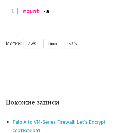
1
mount
-a
Метки
Метки:
AWS
Linux
s3fs
Похожие записи
Palo Alto VM-Series Firewall: Let’s Encrypt
сертификат