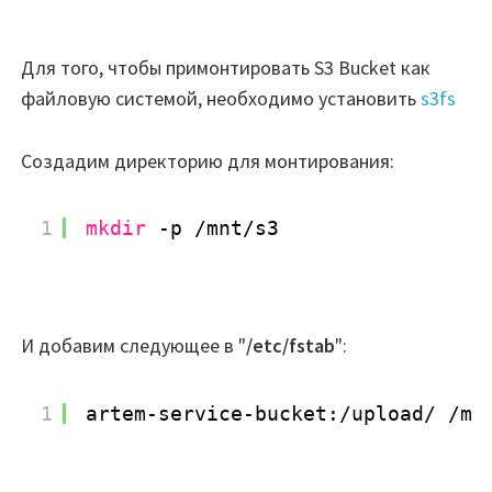
Для того, чтобы примонтировать S3 Bucket как
файловую системой, необходимо установить
s3fs
Создадим директорию для монтирования:
1
mkdir
-p 
/mnt/s3
И добавим следующее в "
/etc/fstab
":
1
artem-service-bucket:
/upload/
/mn