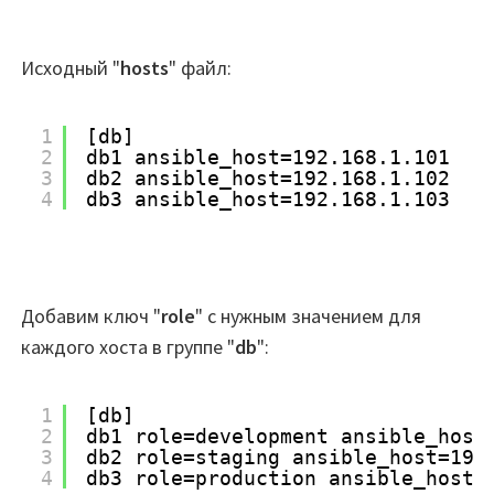
Исходный "
hosts
" файл:
1
[db]
2
db1 ansible_host=192.168.1.101
3
db2 ansible_host=192.168.1.102
4
db3 ansible_host=192.168.1.103
Добавим ключ "
role
" с нужным значением для
каждого хоста в группе "
db
":
1
[db]
2
db1 role=development ansible_host
3
db2 role=staging ansible_host=192
4
db3 role=production ansible_host=