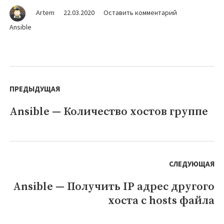
на
Artem
22.03.2020
Оставить комментарий
Ansible
Ansible
—
Использовать
значения
в
Навигация
цикле
по
ПРЕДЫДУЩАЯ
с
hosts
записям
Ansible — Количество хостов группе
Предыдущая
файла
на
запись:
другом
хосте
СЛЕДУЮЩАЯ
Ansible — Получить IP адрес другого
Следующая
хоста с hosts файла
запись: