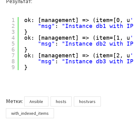
Результат:
1
ok: [management] => (item=[0, u
'd
2
"msg"
: 
"Instance db1 with IP 
3
}
4
ok: [management] => (item=[1, u
'd
5
"msg"
: 
"Instance db2 with IP 
6
}
7
ok: [management] => (item=[2, u
'd
8
"msg"
: 
"Instance db3 with IP 
9
}
Метки
Метки:
Ansible
hosts
hostvars
with_indexed_items