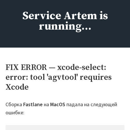
Перейти
к
Service Artem is
содержимому
running…
FIX ERROR — xcode-select:
error: tool 'agvtool' requires
Xcode
Сборка
Fastlane
на
MacOS
падала на следующей
ошибке: