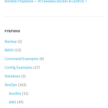
Ansible Playbook — Установка Docker в CentOS 7
РУБРИКИ
Backup
(2)
BASH
(13)
Command Examples
(6)
Config Examples
(17)
Database
(2)
DevOps
(162)
Ansible
(11)
AWS
(47)