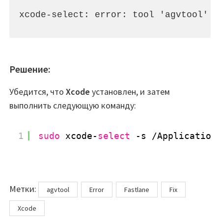
xcode-select: error: tool 'agvtool' r
Решение:
Убедится, что
Xcode
установлен, и затем
выполнить следующую команду:
1
sudo
xcode-
select
-s 
/Application
Метки
Метки:
agvtool
Error
Fastlane
Fix
Xcode