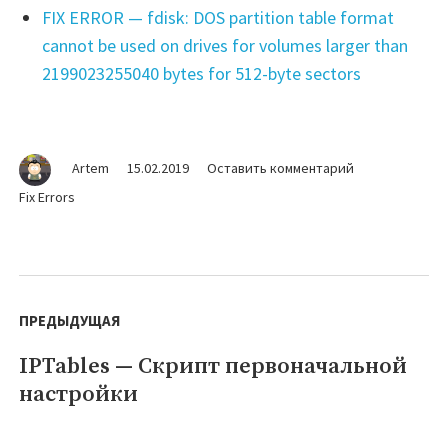
FIX ERROR — fdisk: DOS partition table format
cannot be used on drives for volumes larger than
2199023255040 bytes for 512-byte sectors
на
Artem
15.02.2019
Оставить комментарий
FIX
Fix Errors
ERROR
—
xcode-
select:
Навигация
error:
по
ПРЕДЫДУЩАЯ
tool
'agvtool'
записям
IPTables — Скрипт первоначальной
Предыдущая
requires
Xcode
настройки
запись: