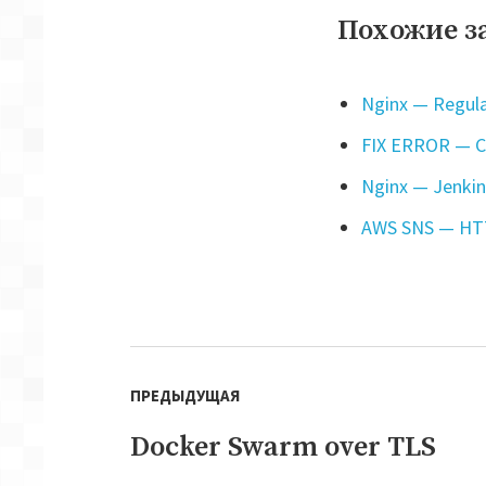
Похожие з
Nginx — Regula
FIX ERROR — C
Nginx — Jenkin
AWS SNS — HTT
Навигация
ПРЕДЫДУЩАЯ
по
записям
Docker Swarm over TLS
Предыдущая
запись: