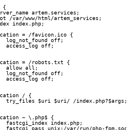
 {
rver_name artem.services;
ot 
/var/www/html/artem_services
;
dex index.php;
cation = 
/favicon
.ico {
log_not_found off;
access_log off;
cation = 
/robots
.txt {
allow all;
log_not_found off;
access_log off;
cation / {
try_files $uri $uri/ 
/index
.php?$args;
cation ~ \.php$ {
fastcgi_index index.php;
fastcgi_pass unix:
/var/run/php-fpm
.soc