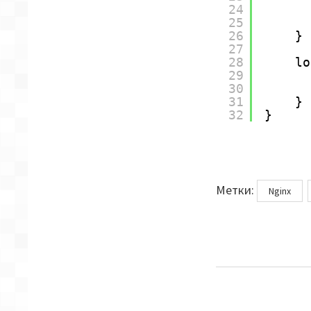
24
25
26
}
27
28
lo
29
30
31
}
32
}
Метки
Метки:
Nginx