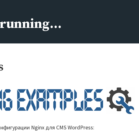
s running…
s
нфигурации Nginx для CMS WordPress: