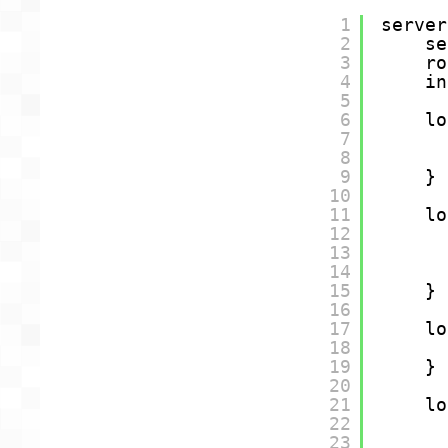
1
server
2
se
3
ro
4
in
5
6
lo
7
8
9
}
10
11
lo
12
13
14
15
}
16
17
lo
18
19
}
20
21
lo
22
23