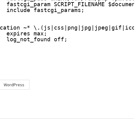
fastcgi_param SCRIPT_FILENAME $documen
include fastcgi_params;
cation ~* \.(js|css|png|jpg|jpeg|gif|ico
expires max;
log_not_found off;
WordPress