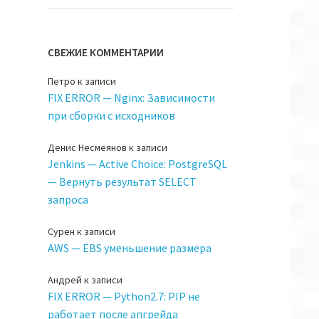
СВЕЖИЕ КОММЕНТАРИИ
Петро
к записи
FIX ERROR — Nginx: Зависимости
при сборки с исходников
Денис Несмеянов
к записи
Jenkins — Active Choice: PostgreSQL
— Вернуть результат SELECT
запроса
Сурен
к записи
AWS — EBS уменьшение размера
Андрей
к записи
FIX ERROR — Python2.7: PIP не
работает после апгрейда