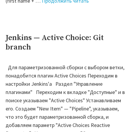
"Jenkins
(first name + …
Продолжить читать
—
Имя
пользователя,
запустившего
Jenkins — Active Choice: Git
задачу"
branch
Для параметризованной сборки с выбором ветки,
понадобится плагин Active Choices Переходим в
настройки Jenkins'а Раздел "Управление
плагинами" Переходим к вкладке "Доступные" и в
поиске указываем "Active Choices" Устанавливаем
его. Создаем "New Item" — "Pipeline", указываем,
что это будет параметризованной сборка, и
добавляем параметр "Active Choices Reactive