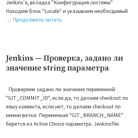
Jenkins'а, вкладка "Конфигурация системы"
Находим блок "Locale" и указываем необходимый
"Jenkins
…
Продолжить читать
—
Изменить
язык
по
Jenkins — Проверка, задано ли
умолчанию"
значение string параметра
Проверяем задано ли значение переменной
"GIT_COMMIT_ID", если да, то делаем checkout по
хешу коммита, если нет, то делаем checkout по
имени ветки. Переменная "GIT_BRANCH_NAME"
берется из Active Choice параметра. Jenkinsfile: