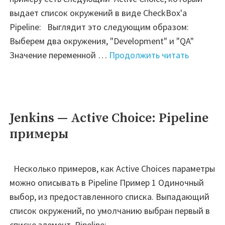
выдает список окружений в виде CheckBox'а
Pipeline: Выглядит это следующим образом:
Выберем два окружения, "Development" и "QA"
"Jenkins
Значение переменной …
Продолжить читать
—
Active
Choice:
CheckBo
Jenkins — Active Choice: Pipeline
—
примеры
Работа
с
массиво
Несколько примеров, как Active Choices параметры
можно описывать в Pipeline Пример 1 Одиночный
выбор, из предоставленного списка. Выпадающий
список окружений, по умолчанию выбран первый в
списке элемент. Pipeline: