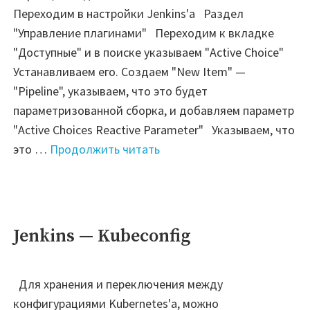
Переходим в настройки Jenkins'а Раздел
"Управление плагинами" Переходим к вкладке
"Доступные" и в поиске указываем "Active Choice"
Устанавливаем его. Создаем "New Item" —
"Pipeline", указываем, что это будет
параметризованной сборка, и добавляем параметр
"Active Choices Reactive Parameter" Указываем, что
"Jenkins
это …
Продолжить читать
—
Active
Choice:
AWS
Jenkins — Kubeconfig
ECR
Images
Для хранения и переключения между
tag
конфигурациями Kubernetes'а, можно
(AWS